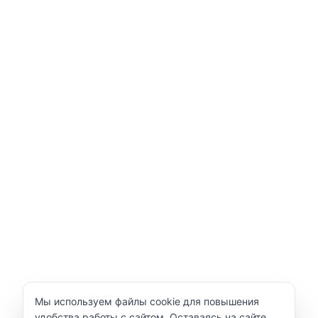
Уведомление об использовании cookie
Мы используем файлы cookie для повышения
удобства работы с сайтом. Оставаясь на сайте,