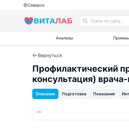
Северск
Анализы
Приемы
Вернуться
Профилактический пр
консультация) врача
Описание
Подготовка
Показания
Ин
—