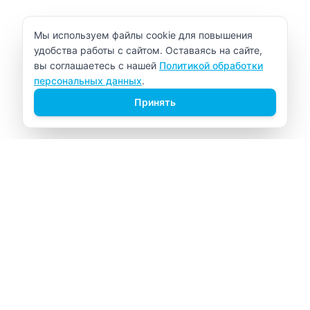
Уведомление об использовании cookie
Мы используем файлы cookie для повышения
удобства работы с сайтом. Оставаясь на сайте,
вы соглашаетесь с нашей
Политикой обработки
персональных данных
.
Принять
ВИТАЛАБ
Медицинский центр в Северске
Навигация
Главная
Прайс-лист