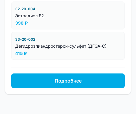
32-20-004
Эстрадиол Е2
390
₽
33-20-002
Дегидроэпиандростерон-сульфат (ДГЭА-С)
415
₽
Подробнее